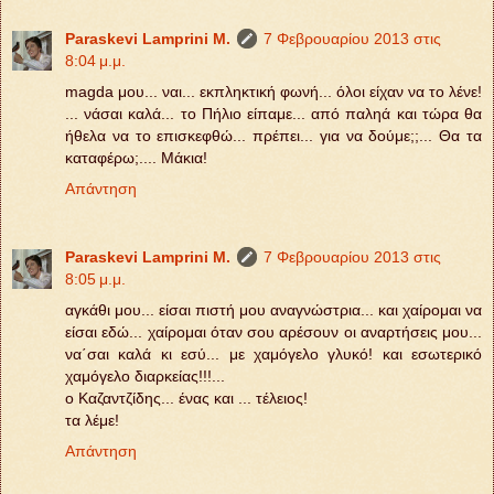
Paraskevi Lamprini M.
7 Φεβρουαρίου 2013 στις
8:04 μ.μ.
magda μου... ναι... εκπληκτική φωνή... όλοι είχαν να το λένε!
... νάσαι καλά... το Πήλιο είπαμε... από παληά και τώρα θα
ήθελα να το επισκεφθώ... πρέπει... για να δούμε;;... Θα τα
καταφέρω;.... Μάκια!
Απάντηση
Paraskevi Lamprini M.
7 Φεβρουαρίου 2013 στις
8:05 μ.μ.
αγκάθι μου... είσαι πιστή μου αναγνώστρια... και χαίρομαι να
είσαι εδώ... χαίρομαι όταν σου αρέσουν οι αναρτήσεις μου...
να΄σαι καλά κι εσύ... με χαμόγελο γλυκό! και εσωτερικό
χαμόγελο διαρκείας!!!...
ο Καζαντζίδης... ένας και ... τέλειος!
τα λέμε!
Απάντηση