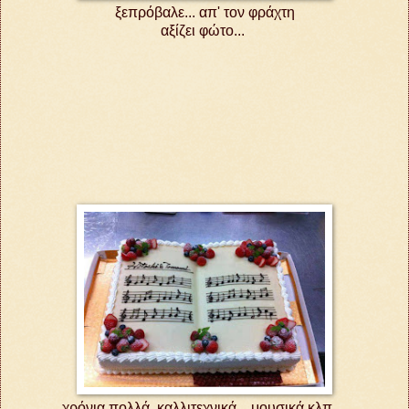
ξεπρόβαλε... απ' τον φράχτη
αξίζει φώτο...
χρόνια πολλά, καλλιτεχνικά... μουσικά κλπ...